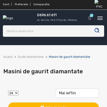
Cont
Preferate
Comparatie
0696 61 611
0
str. Varnita, 14/2, Chișinău, Moldova
Acasă
Scule diamantate
Masini de gaurit diamantate
Masini de gaurit diamantate