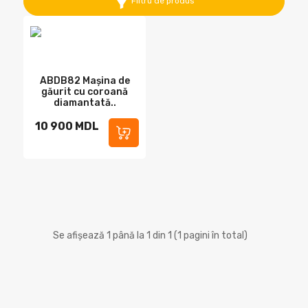
Filtru de produs
ABDB82 Mașina de
găurit cu coroană
diamantată..
10 900 MDL
Se afișează 1 până la 1 din 1 (1 pagini în total)