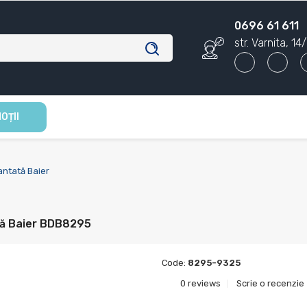
0696 61 611
str. Varnita, 1
OȚII
ntată Baier
tă Baier BDB8295
Code:
8295-9325
0 reviews
Scrie o recenzie