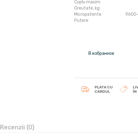
Cuplu maxim:
Greutate, kg:
Micropatente:
9600
Putere:
В избранное
PLATA CU
LI
CARDUL
ÎN
Recenzii (0)