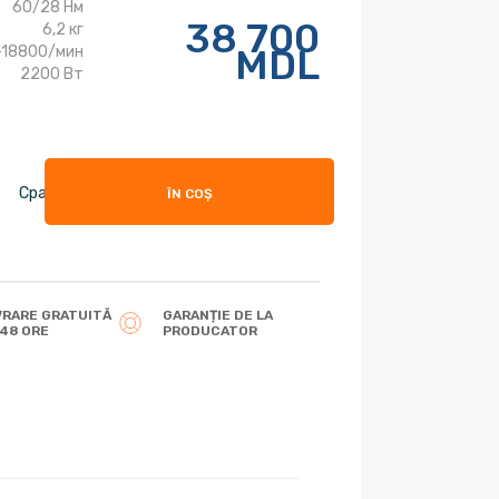
60/28 Нм
38 700
6,2 кг
MDL
-18800/мин
2200 Вт
Сравнить
ÎN COȘ
VRARE GRATUITĂ
GARANȚIE DE LA
 48 ORE
PRODUCATOR