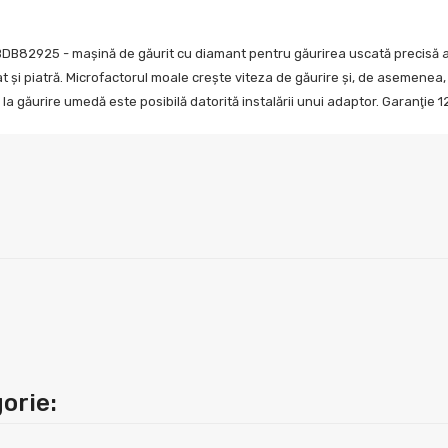
DB82925 - mașină de găurit cu diamant pentru găurirea uscată precisă a 
 și piatră. Microfactorul moale crește viteza de găurire și, de asemenea
la găurire umedă este posibilă datorită instalării unui adaptor. Garanţie 12
orie: