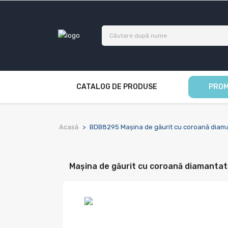
CATALOG DE PRODUSE
PROM
Acasă
BDB8295 Mașina de găurit cu coroană diama
Mașina de găurit cu coroană diamanta