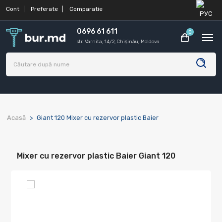
Cont
Preferate
Comparatie
0696 61 611
0
str. Varnita, 14/2, Chișinău, Moldova
Acasă
Giant 120 Mixer cu rezervor plastic Baier
Mixer cu rezervor plastic Baier Giant 120