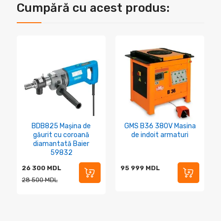
Cumpără cu acest produs:
BDB825 Mașina de
GMS B36 380V Masina
găurit cu coroană
de indoit armaturi
diamantată Baier
59832
26 300 MDL
95 999 MDL
28 500 MDL