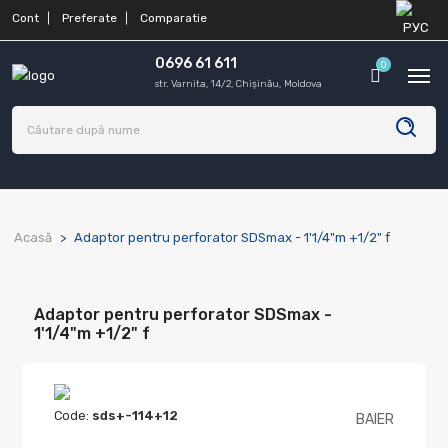
Cont
Preferate
Comparatie
0696 61 611
0
str. Varnita, 14/2, Chișinău, Moldova
Acasă
Adaptor pentru perforator SDSmax - 1'1/4"m +1/2" f
Adaptor pentru perforator SDSmax -
1'1/4"m +1/2" f
Code:
sds+-114+12
BAIER