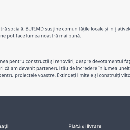
 socială. BUR.MD susține comunitățile locale și inițiativele
une pot face lumea noastră mai bună.
a pentru construcții și renovări, despre devotamentul față 
ri că am devenit partenerul tău de încredere în lumea unelt
pentru proiectele voastre. Extindeți limitele și construiți v
ații
Plată și livrare