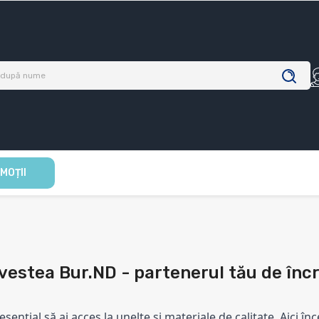
MOȚII
vestea Bur.ND - partenerul tău de încr
esențial să ai acces la unelte și materiale de calitate. Aici în