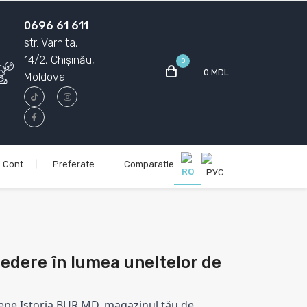
0696 61 611
str. Varnita,
14/2, Chișinău,
0
0 MDL
Moldova
Cont
Preferate
Comparatie
edere în lumea uneltelor de
cepe 
Istoria BUR.MD
, magazinul tău de 