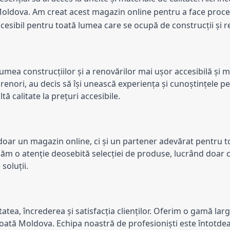
oldova. Am creat acest magazin online pentru a face procesu
esibil pentru toată lumea care se ocupă de construcții și r
umea construcțiilor și a renovărilor mai ușor accesibilă și m
prenori, au decis să își unească experiența și cunoștințele p
ă calitate la prețuri accesibile.
ar un magazin online, ci și un partener adevărat pentru toți
dăm o atenție deosebită selecției de produse, lucrând doar cu
soluții.
tea, încrederea și satisfacția clienților. Oferim o gamă larg
oată Moldova. Echipa noastră de profesioniști este întotdeau