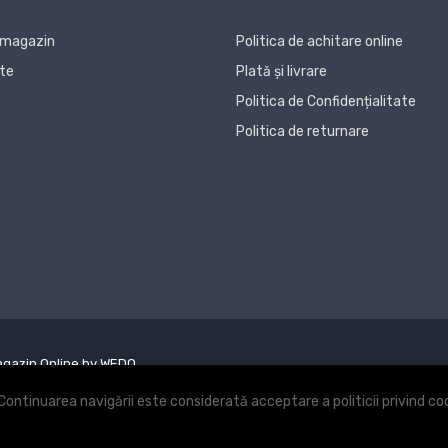
 magazin
Politica de achitare online
te
Plată și livrare
Politica de Confidențialitate
Politica de returnare
gazin Online by WEDO
Continuarea navigării este considerată acceptare a politicii privind coo