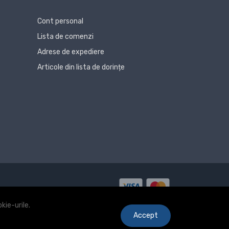
Cont personal
Lista de comenzi
Adrese de expediere
Articole din lista de dorințe
kie-urile.
Accept