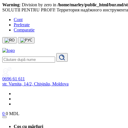
Warning
: Division by zero in
/home/marley/public_html/bur.md/sto
SOLUTII PENTRU PROFI! Территория надёжного инструмента
Cont
Preferate
Comparatie
0696 61 611
str. Varnita, 14/2, Chișinău, Moldova
0
0 MDL
Coș cu mărfuri