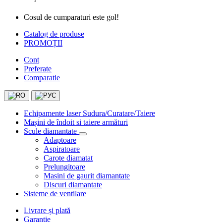
Cosul de cumparaturi este gol!
Catalog de produse
PROMOȚII
Cont
Preferate
Comparatie
Echipamente laser Sudura/Curatare/Taiere
Mașini de îndoit si taiere armături
Scule diamantate
Adaptoare
Aspiratoare
Carote diamatat
Prelungitoare
Masini de gaurit diamantate
Discuri diamantate
Sisteme de ventilare
Livrare și plată
Garanție