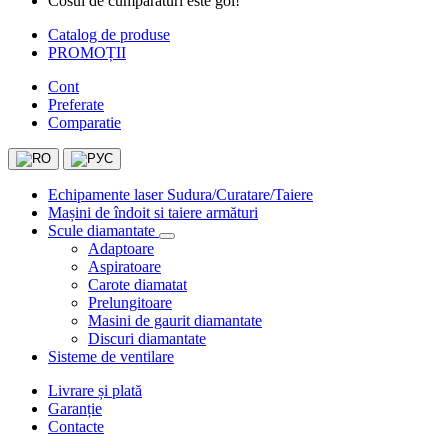
Cosul de cumparaturi este gol!
Catalog de produse
PROMOȚII
Cont
Preferate
Comparatie
Echipamente laser Sudura/Curatare/Taiere
Mașini de îndoit si taiere armături
Scule diamantate
Adaptoare
Aspiratoare
Carote diamatat
Prelungitoare
Masini de gaurit diamantate
Discuri diamantate
Sisteme de ventilare
Livrare și plată
Garanție
Contacte