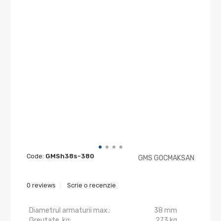
Code:
GMSh38s-380
GMS GOCMAKSAN
0 reviews
Scrie o recenzie
Diametrul armaturii max.:
38 mm
Greutate, kg:
273 kg