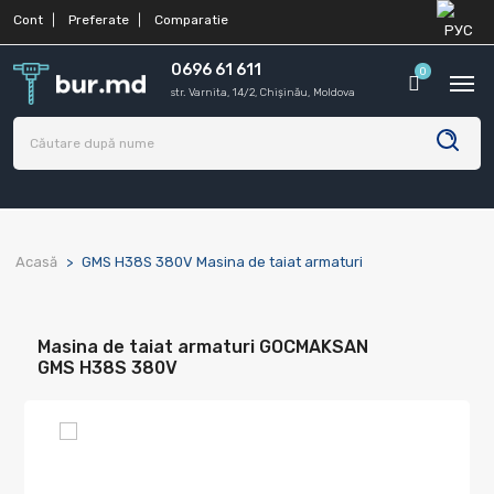
Cont
Preferate
Comparatie
0696 61 611
0
str. Varnita, 14/2, Chișinău, Moldova
Acasă
GMS H38S 380V Masina de taiat armaturi
Masina de taiat armaturi GOCMAKSAN
GMS H38S 380V