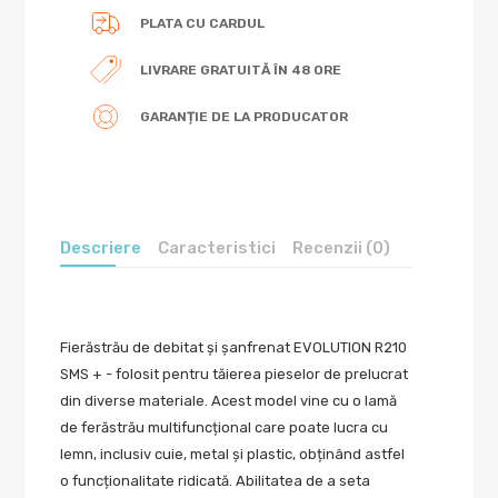
PLATA CU CARDUL
LIVRARE GRATUITĂ ÎN 48 ORE
GARANȚIE DE LA PRODUCATOR
Descriere
Caracteristici
Recenzii (0)
Fierăstrău de debitat și șanfrenat EVOLUTION R210
SMS + - folosit pentru tăierea pieselor de prelucrat
din diverse materiale. Acest model vine cu o lamă
de ferăstrău multifuncțional care poate lucra cu
lemn, inclusiv cuie, metal și plastic, obținând astfel
o funcționalitate ridicată. Abilitatea de a seta