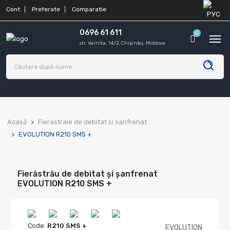
Cont
Preferate
Comparatie
0696 61 611
0
str. Varnita, 14/2, Chișinău, Moldova
Acasă
Fierastraie de debitat si sanfrenat
EVOLUTION R210 SMS +
Fierăstrău de debitat și șanfrenat
EVOLUTION R210 SMS +
Code:
R210 SMS +
EVOLUTION