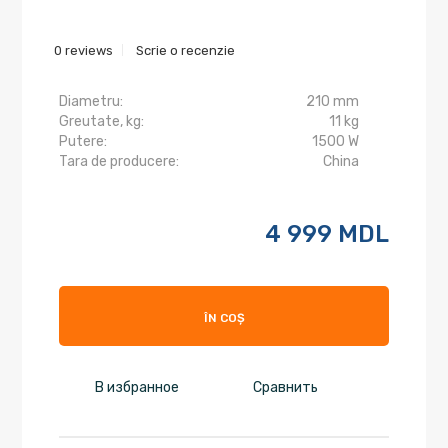
0 reviews
Scrie o recenzie
Diametru:
210 mm
Greutate, kg:
11 kg
Putere:
1500 W
Tara de producere:
China
4 999 MDL
ÎN COȘ
В избранное
Сравнить