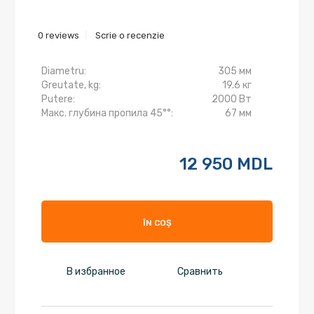
0 reviews
Scrie o recenzie
Diametru:
305 мм
Greutate, kg:
19.6 кг
Putere:
2000 Вт
Макс. глубина пропила 45°°:
67 мм
12 950 MDL
ÎN COȘ
В избранное
Сравнить