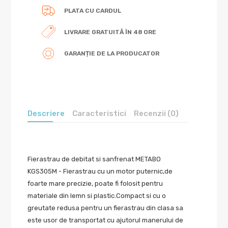
PLATA CU CARDUL
LIVRARE GRATUITĂ ÎN 48 ORE
GARANȚIE DE LA PRODUCATOR
Descriere
Caracteristici
Recenzii (0)
Fierastrau de debitat si sanfrenat METABO
KGS305M - Fierastrau cu un motor puternic,de
foarte mare precizie, poate fi folosit pentru
materiale din lemn si plastic.Compact si cu o
greutate redusa pentru un fierastrau din clasa sa
este usor de transportat cu ajutorul manerului de