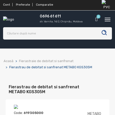
Cont
Preferate
Comparatie
0696 61 611
0
str. Varnita, 14/2, Chișinău, Moldova
Acasă
Fierastraie de debitat si sanfrenat
Fierastrau de debitat si sanfrenat METABO KGS305M
Fierastrau de debitat si sanfrenat
METABO KGS305M
Code:
619305000
METABO