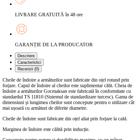
LIVRARE GRATUITĂ în 48 ore
GARANȚIE DE LA PRODUCATOR
Descriere
Caracteristici
Recenzii (0)
Cheile de îndoire a armăturilor sunt fabricate din oțel rotund prin
forjare. Capul de îndoire al cheilor este suplimentar călit. Cheia de
îndoire a armăturilor Gocmaksan este fabricată în conformitate cu
standardul TS 11810 (Sistemul de standardizare turcesc). Gama de
dimensiuni și lungimea cheilor sunt concepute pentru o utilizare cât
mai ușoară cu armături de diferite diametre.
Cheile de îndoire sunt fabricate din oțel aliat prin forjare la cald.
Marginea de îndoire este călită prin inducție.
Concepute pentru putere și durabilitate maxime, cu un mâner