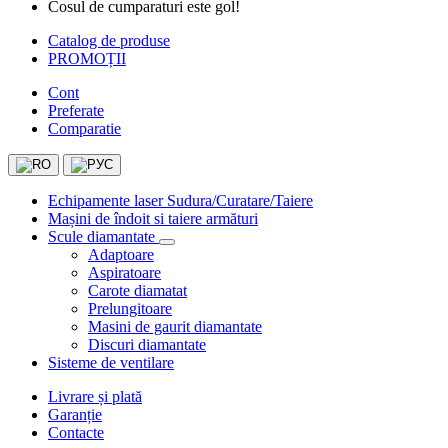
Cosul de cumparaturi este gol!
Catalog de produse
PROMOȚII
Cont
Preferate
Comparatie
Echipamente laser Sudura/Curatare/Taiere
Mașini de îndoit si taiere armături
Scule diamantate
Adaptoare
Aspiratoare
Carote diamatat
Prelungitoare
Masini de gaurit diamantate
Discuri diamantate
Sisteme de ventilare
Livrare și plată
Garanție
Contacte